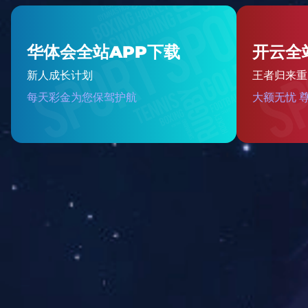
德国足球明星的外貌争
2026-04-30
1
本文旨在探讨德国足球明星的外貌争议与球场表现
塑造的重要性，其次，研究球场表现对于球员职业
高压环境下的表现，以及这些因素如何影响观众和
明星在这两个方面所遇到的挑战和成就，以期为读
1、外貌与公众形象
外貌在体育界尤其是足球领域，往往被视为一种重
广泛关注，这种关注不仅来自于球迷，也来自于媒
的身材，被视为品牌代言人的理想选择。
然而，过度关注外貌有时会导致负面影响。在社交