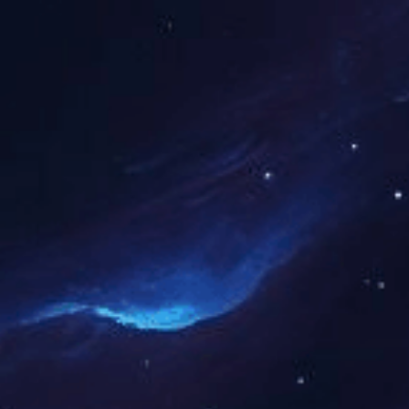
这种双重标准或许源于社会普遍存在的一种偏见：
年轻运动员深陷其中，因此我们应当反思这种文化
位运动员都有机会展示自己的才华。
4、案例分析与启示
通过分析几位德国足球明星，我们可以更清晰地看到
罗斯等选手，以沉稳内敛、不事张扬著称。他们虽
与此同时，还有像马里奥·戈麦斯一样颇具偶像气质
从这些案例可以看出，不同类型选手各有优势。那