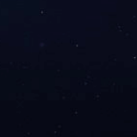
找到我们
地址
四川省成都市锦江区宏济新
路5号1栋3层305号
电话
+15592226866
邮箱
favourable@outlook.com