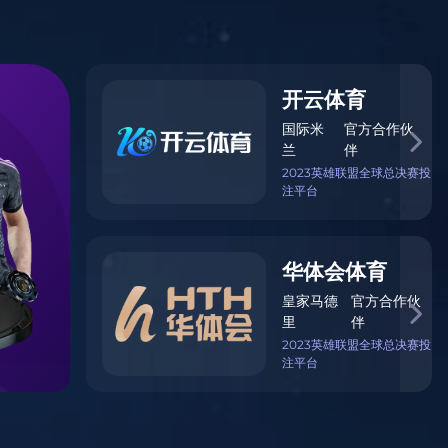
Call 24/7
接洽
星空综合官网
15592226866